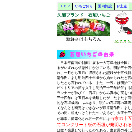
ＴＯＰ
いちご狩り
園内施設
お土産
久能ブランド 石垣いちご
新鮮さはもちろん
日本平南面の斜面に展る一大苺産地は全国に
るがいずれも信憑性にかけている。明治三十四
れ、一月から五月に収穫された記録が十五代新
清作氏により明治四十年頃から始められたと言
したとも言われている。また、一説には明治二
ビクトリアの苗を入手し明治三十三年転任する
ランナーが伸びて、石垣にからみ真赤な実をつ
三十四年には五百本を栽培したが、たまたま商
的な石垣栽培にふみきり、現在の石垣苺の基礎
てなんとも断定はできないが萩原清作氏により
その間に植えつけられたのであるが、大正十三
当家の十五
が非常に簡素化され
翌十四年には
てコンクリート板の石垣が発明される
は益々発展して行ったのである。生食用の苺は