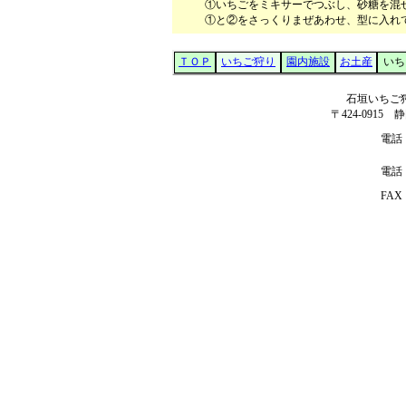
①いちごをミキサーでつぶし、砂糖を混
①と②をさっくりまぜあわせ、型に入れ
ＴＯＰ
いちご狩り
園内施設
お土産
いち
石垣いちご
〒
424-0915
静
電話
電話
FAX