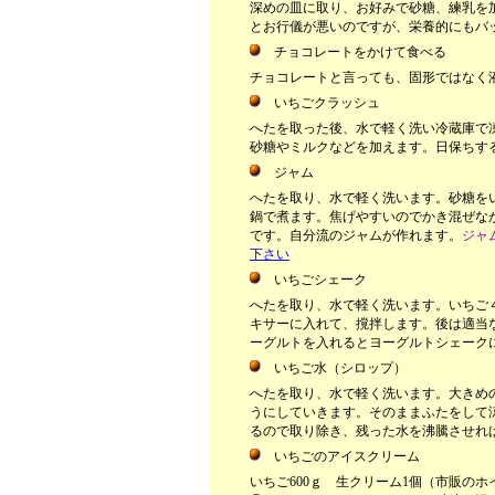
深めの皿に取り、お好みで砂糖、練乳を
とお行儀が悪いのですが、栄養的にもバ
チョコレートをかけて食べる
チョコレートと言っても、固形ではなく
いちごクラッシュ
へたを取った後、水で軽く洗い冷蔵庫で
砂糖やミルクなどを加えます。日保ちす
ジャム
へたを取り、水で軽く洗います。砂糖を
鍋で煮ます。焦げやすいのでかき混ぜな
です。自分流のジャムが作れます。
ジャ
下さい
いちごシェーク
へたを取り、水で軽く洗います。いちご
キサーに入れて、撹拌します。後は適当
ーグルトを入れるとヨーグルトシェーク
いちご水（シロップ）
へたを取り、水で軽く洗います。大きめ
うにしていきます。そのままふたをして
るので取り除き、残った水を沸騰させれ
いちごのアイスクリーム
いちご
600
ｇ 生クリーム
1
個（市販のホ