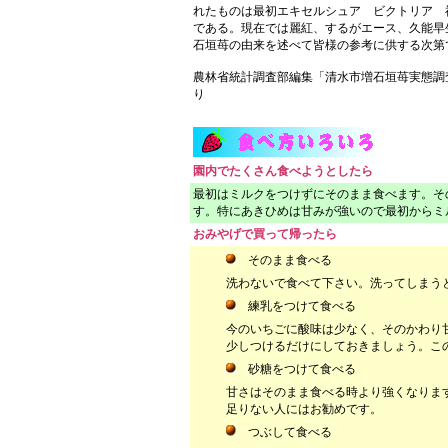
れたものは最初エキセルシュア ビクトリア 
である。現在では麗紅、するがエース、久能早
石垣苺の由来を述べて皆様の参考に供する次第
農林省統計調査部編集「清水市増石垣苺実態調
り 昭和四十五年
園内でたくさん食べようとしたら
最初はミルクをつけずにそのまま食べます。そ
す。特にあきひめは甘みが強いので最初からミ
おみやげで買って帰ったら
そのまま食べる
洗わないで食べて下さい。洗ってしまう
練乳をつけて食べる
今のいちごに酸味は少なく、そのかわり
少しつけるだけにしておきましょう。こ
砂糖をつけて食べる
甘さはそのまま食べる時より強くなりま
足りない人にはお勧めです。
つぶして食べる